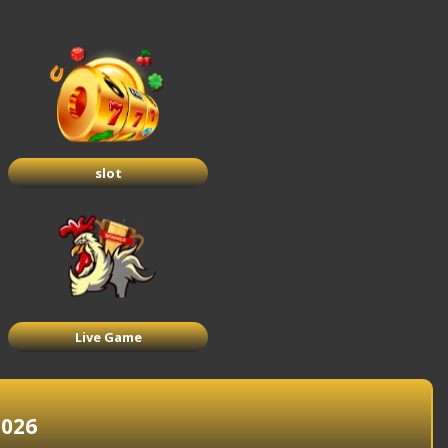
slot
Live Game
2026